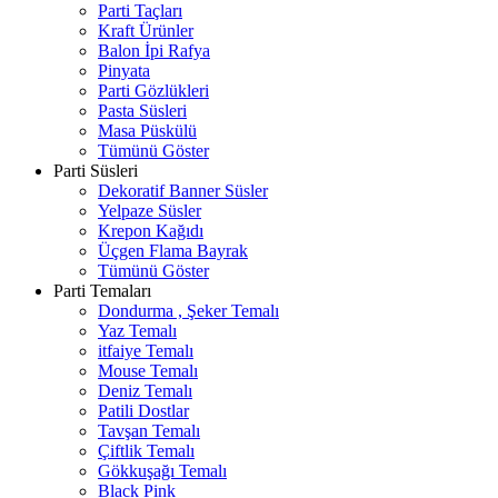
Parti Taçları
Kraft Ürünler
Balon İpi Rafya
Pinyata
Parti Gözlükleri
Pasta Süsleri
Masa Püskülü
Tümünü Göster
Parti Süsleri
Dekoratif Banner Süsler
Yelpaze Süsler
Krepon Kağıdı
Üçgen Flama Bayrak
Tümünü Göster
Parti Temaları
Dondurma , Şeker Temalı
Yaz Temalı
itfaiye Temalı
Mouse Temalı
Deniz Temalı
Patili Dostlar
Tavşan Temalı
Çiftlik Temalı
Gökkuşağı Temalı
Black Pink