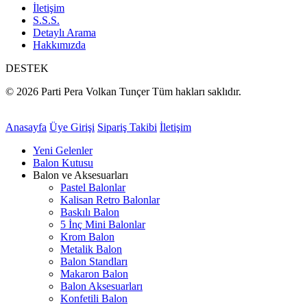
İletişim
S.S.S.
Detaylı Arama
Hakkımızda
DESTEK
© 2026 Parti Pera Volkan Tunçer Tüm hakları saklıdır.
Anasayfa
Üye Girişi
Sipariş Takibi
İletişim
Yeni Gelenler
Balon Kutusu
Balon ve Aksesuarları
Pastel Balonlar
Kalisan Retro Balonlar
Baskılı Balon
5 İnç Mini Balonlar
Krom Balon
Metalik Balon
Balon Standları
Makaron Balon
Balon Aksesuarları
Konfetili Balon