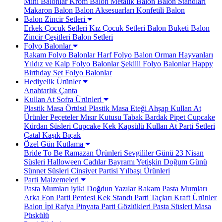
Mini Balonlar
Krom Balon
Metalik Balon
Balon Standları
Makaron Balon
Balon Aksesuarları
Konfetili Balon
Balon Zincir Setleri
Erkek Çocuk Setleri
Kız Çocuk Setleri
Balon Buketi
Balon
Zincir Çeşitleri
Balon Setleri
Folyo Balonlar
Rakam Folyo Balonlar
Harf Folyo Balon
Orman Hayvanları
Yıldız ve Kalp Folyo Balonlar
Şekilli Folyo Balonlar
Happy
Birthday Set Folyo Balonlar
Hediyelik Ürünler
Anahtarlık
Çanta
Kullan At Sofra Ürünleri
Plastik Masa Örtüsü
Plastik Masa Eteği
Ahşap Kullan At
Ürünler
Peçeteler
Mısır Kutusu
Tabak Bardak
Pipet
Cupcake
Kürdan Süsleri
Cupcake Kek Kapsülü
Kullan At Parti Setleri
Çatal Kaşık Bıçak
Özel Gün Kutlama
Bride To Be
Ramazan Ürünleri
Sevgililer Günü
23 Nisan
Süsleri
Halloween Cadılar Bayramı
Yetişkin Doğum Günü
Sünnet Süsleri
Cinsiyet Partisi
Yılbaşı Ürünleri
Parti Malzemeleri
Pasta Mumları
iyiki Doğdun Yazılar
Rakam Pasta Mumları
Arka Fon Parti Perdesi
Kek Standı
Parti Taçları
Kraft Ürünler
Balon İpi Rafya
Pinyata
Parti Gözlükleri
Pasta Süsleri
Masa
Püskülü