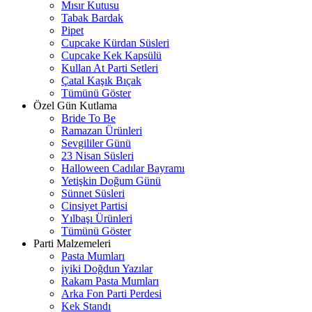
Mısır Kutusu
Tabak Bardak
Pipet
Cupcake Kürdan Süsleri
Cupcake Kek Kapsülü
Kullan At Parti Setleri
Çatal Kaşık Bıçak
Tümünü Göster
Özel Gün Kutlama
Bride To Be
Ramazan Ürünleri
Sevgililer Günü
23 Nisan Süsleri
Halloween Cadılar Bayramı
Yetişkin Doğum Günü
Sünnet Süsleri
Cinsiyet Partisi
Yılbaşı Ürünleri
Tümünü Göster
Parti Malzemeleri
Pasta Mumları
iyiki Doğdun Yazılar
Rakam Pasta Mumları
Arka Fon Parti Perdesi
Kek Standı