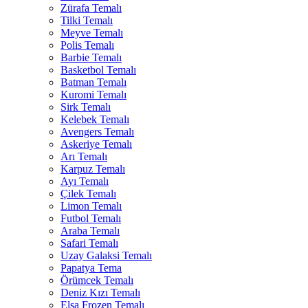
Zürafa Temalı
Tilki Temalı
Meyve Temalı
Polis Temalı
Barbie Temalı
Basketbol Temalı
Batman Temalı
Kuromi Temalı
Sirk Temalı
Kelebek Temalı
Avengers Temalı
Askeriye Temalı
Arı Temalı
Karpuz Temalı
Ayı Temalı
Çilek Temalı
Limon Temalı
Futbol Temalı
Araba Temalı
Safari Temalı
Uzay Galaksi Temalı
Papatya Tema
Örümcek Temalı
Deniz Kızı Temalı
Elsa Frozen Temalı