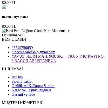
80.00 TL
Rakun Folyo Balon
80.00 TL
Devamını oku
BİZE ULAŞIN
05549750659
tuncereticaret34@gmail.com
YAVUZ SELIM MAH. 969. SK. - - NO: 5 -7 IÇ KAPI NO:
6 BAGCILAR/ ISTANBUL
KURUMSAL
İletişim
Sipariş Takibi
Gizlilik ve Kullanım Şartları
Kargo ve Taşıma Bilgileri
Garanti ve İade
MÜŞTERİ HİZMETLERİ