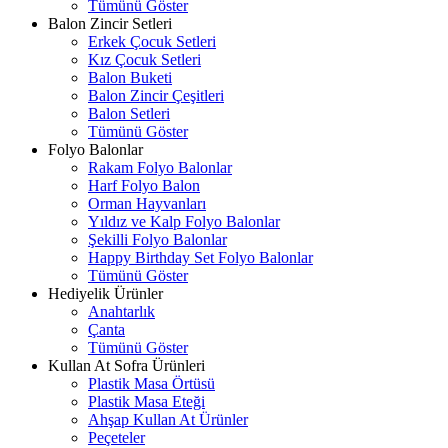
Tümünü Göster
Balon Zincir Setleri
Erkek Çocuk Setleri
Kız Çocuk Setleri
Balon Buketi
Balon Zincir Çeşitleri
Balon Setleri
Tümünü Göster
Folyo Balonlar
Rakam Folyo Balonlar
Harf Folyo Balon
Orman Hayvanları
Yıldız ve Kalp Folyo Balonlar
Şekilli Folyo Balonlar
Happy Birthday Set Folyo Balonlar
Tümünü Göster
Hediyelik Ürünler
Anahtarlık
Çanta
Tümünü Göster
Kullan At Sofra Ürünleri
Plastik Masa Örtüsü
Plastik Masa Eteği
Ahşap Kullan At Ürünler
Peçeteler