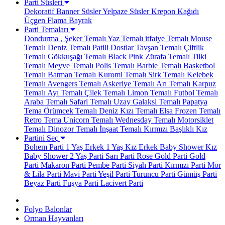
Parti Süsleri
Dekoratif Banner Süsler
Yelpaze Süsler
Krepon Kağıdı
Üçgen Flama Bayrak
Parti Temaları
Dondurma , Şeker Temalı
Yaz Temalı
itfaiye Temalı
Mouse
Temalı
Deniz Temalı
Patili Dostlar
Tavşan Temalı
Çiftlik
Temalı
Gökkuşağı Temalı
Black Pink
Zürafa Temalı
Tilki
Temalı
Meyve Temalı
Polis Temalı
Barbie Temalı
Basketbol
Temalı
Batman Temalı
Kuromi Temalı
Sirk Temalı
Kelebek
Temalı
Avengers Temalı
Askeriye Temalı
Arı Temalı
Karpuz
Temalı
Ayı Temalı
Çilek Temalı
Limon Temalı
Futbol Temalı
Araba Temalı
Safari Temalı
Uzay Galaksi Temalı
Papatya
Tema
Örümcek Temalı
Deniz Kızı Temalı
Elsa Frozen Temalı
Retro Tema
Unicorn Temalı
Wednesday Temalı
Motorsiklet
Temalı
Dinozor Temalı
İnşaat Temalı
Kırmızı Başlıklı Kız
Partini Seç
Bohem Parti
1 Yaş Erkek
1 Yaş Kız
Erkek Baby Shower
Kız
Baby Shower
2 Yaş Parti
Sarı Parti
Rose Gold Parti
Gold
Parti
Makaron Parti
Pembe Parti
Siyah Parti
Kırmızı Parti
Mor
& Lila Parti
Mavi Parti
Yeşil Parti
Turuncu Parti
Gümüş Parti
Beyaz Parti
Fuşya Parti
Lacivert Parti
Folyo Balonlar
Orman Hayvanları