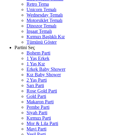
Retro Tema
Unicorn Temalı
Wednesday Temalı
Motorsiklet Temalı
Dinozor Temalı
İnşaat Temalı
Kırmızı Başlıklı Kız
Tümünü Göster
Partini Seç
Bohem Parti
1 Yaş Erkek
1 Yaş Kız
Erkek Baby Shower
Kız Baby Shower
2 Yaş Parti
Sarı Parti
Rose Gold Parti
Gold Parti
Makaron Parti
Pembe Parti
Siyah Parti
Kırmızı Parti
Mor & Lila Parti
Mavi Parti
Yeşil Parti