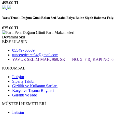
495.00 TL
Yarış Temalı Doğum Günü Balon Seti Araba Folyo Balon Siyah Rakama Foly
635.00 TL
Devamını oku
BİZE ULAŞIN
05549750659
tuncereticaret34@gmail.com
YAVUZ SELIM MAH. 969. SK. - - NO: 5 -7 IÇ KAPI NO
KURUMSAL
İletişim
Sipariş Takibi
Gizlilik ve Kullanım Şartları
Kargo ve Taşıma Bilgileri
Garanti ve İade
MÜŞTERİ HİZMETLERİ
İletişim