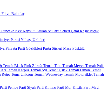
 Folyo Balonlar
Cupcake Kek Kapsülü
Kullan At Parti Setleri
Çatal Kaşık Bıçak
nsiyet Partisi
Yılbaşı Ürünleri
fya
Pinyata
Parti Gözlükleri
Pasta Süsleri
Masa Püskülü
ı Temalı
Black Pink
Zürafa Temalı
Tilki Temalı
Meyve Temalı
Polis
Arı Temalı
Karpuz Temalı
Ayı Temalı
Çilek Temalı
Limon Temalı
ı
Retro Tema
Unicorn Temalı
Wednesday Temalı
Motorsiklet Temalı
arti
Pembe Parti
Siyah Parti
Kırmızı Parti
Mor & Lila Parti
Mavi