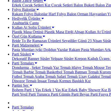
Balon Zincir Setleri
Erkek Çocuk Setleri
Kız Çocuk Setleri
Balon Buketi
Balon Zinc
Folyo Balonlar
Rakam Folyo Balonlar
Harf Folyo Balon
Orman Hayvanları
Yı
Hediyelik Ürünler
Anahtarlık
Çanta
Kullan At Sofra Ürünleri
Plastik Masa Örtüsü
Plastik Masa Eteği
Ahşap Kullan At Ürünl
Özel Gün Kutlama
Bride To Be
Ramazan Ürünleri
Sevgililer Günü
23 Nisan Süsle
Parti Malzemeleri
Pasta Mumları
iyiki Doğdun Yazılar
Rakam Pasta Mumları
Arka
Parti Süsleri
Dekoratif Banner Süsler
Yelpaze Süsler
Krepon Kağıdı
Üçgen 
Parti Temaları
Dondurma , Şeker Temalı
Yaz Temalı
itfaiye Temalı
Mouse Tem
Temalı
Barbie Temalı
Basketbol Temalı
Batman Temalı
Kuromi
Futbol Temalı
Araba Temalı
Safari Temalı
Uzay Galaksi Temal
Dinozor Temalı
İnşaat Temalı
Kırmızı Başlıklı Kız
Partini Seç
Bohem Parti
1 Yaş Erkek
1 Yaş Kız
Erkek Baby Shower
Kız B
Parti
Yeşil Parti
Turuncu Parti
Gümüş Parti
Beyaz Parti
Fuşya P
Parti Temaları