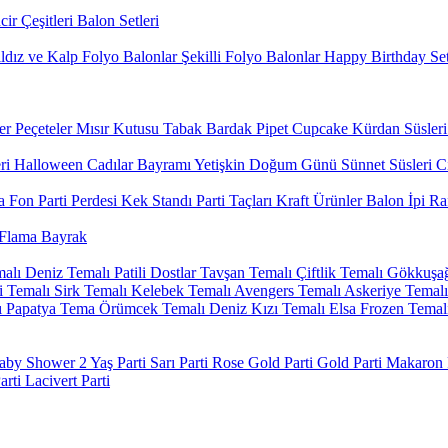
ir Çeşitleri
Balon Setleri
ldız ve Kalp Folyo Balonlar
Şekilli Folyo Balonlar
Happy Birthday Set
er
Peçeteler
Mısır Kutusu
Tabak Bardak
Pipet
Cupcake Kürdan Süsleri
ri
Halloween Cadılar Bayramı
Yetişkin Doğum Günü
Sünnet Süsleri
Ci
 Fon Parti Perdesi
Kek Standı
Parti Taçları
Kraft Ürünler
Balon İpi Ra
Flama Bayrak
alı
Deniz Temalı
Patili Dostlar
Tavşan Temalı
Çiftlik Temalı
Gökkuşağ
 Temalı
Sirk Temalı
Kelebek Temalı
Avengers Temalı
Askeriye Temalı
ı
Papatya Tema
Örümcek Temalı
Deniz Kızı Temalı
Elsa Frozen Temal
aby Shower
2 Yaş Parti
Sarı Parti
Rose Gold Parti
Gold Parti
Makaron P
arti
Lacivert Parti