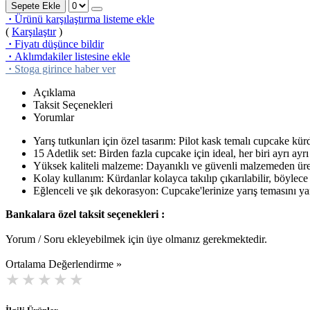
Sepete Ekle
·
Ürünü karşılaştırma listeme ekle
(
Karşılaştır
)
·
Fiyatı düşünce bildir
·
Aklımdakiler listesine ekle
·
Stoga girince haber ver
Açıklama
Taksit Seçenekleri
Yorumlar
Yarış tutkunları için özel tasarım: Pilot kask temalı cupcake kürd
15 Adetlik set: Birden fazla cupcake için ideal, her biri ayrı ayr
Yüksek kaliteli malzeme: Dayanıklı ve güvenli malzemeden üretil
Kolay kullanım: Kürdanlar kolayca takılıp çıkarılabilir, böylece c
Eğlenceli ve şık dekorasyon: Cupcake'lerinize yarış temasını yans
Bankalara özel taksit seçenekleri :
Yorum / Soru ekleyebilmek için üye olmanız gerekmektedir.
Ortalama Değerlendirme »