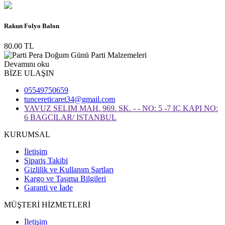
Rakun Folyo Balon
80.00 TL
Devamını oku
BİZE ULAŞIN
05549750659
tuncereticaret34@gmail.com
YAVUZ SELIM MAH. 969. SK. - - NO: 5 -7 IÇ KAPI NO:
6 BAGCILAR/ ISTANBUL
KURUMSAL
İletişim
Sipariş Takibi
Gizlilik ve Kullanım Şartları
Kargo ve Taşıma Bilgileri
Garanti ve İade
MÜŞTERİ HİZMETLERİ
İletişim