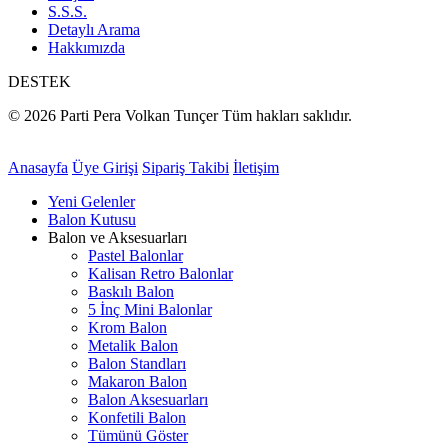
S.S.S.
Detaylı Arama
Hakkımızda
DESTEK
© 2026 Parti Pera Volkan Tunçer Tüm hakları saklıdır.
Anasayfa
Üye Girişi
Sipariş Takibi
İletişim
Yeni Gelenler
Balon Kutusu
Balon ve Aksesuarları
Pastel Balonlar
Kalisan Retro Balonlar
Baskılı Balon
5 İnç Mini Balonlar
Krom Balon
Metalik Balon
Balon Standları
Makaron Balon
Balon Aksesuarları
Konfetili Balon
Tümünü Göster