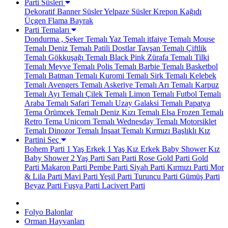
Parti Süsleri
Dekoratif Banner Süsler
Yelpaze Süsler
Krepon Kağıdı
Üçgen Flama Bayrak
Parti Temaları
Dondurma , Şeker Temalı
Yaz Temalı
itfaiye Temalı
Mouse
Temalı
Deniz Temalı
Patili Dostlar
Tavşan Temalı
Çiftlik
Temalı
Gökkuşağı Temalı
Black Pink
Zürafa Temalı
Tilki
Temalı
Meyve Temalı
Polis Temalı
Barbie Temalı
Basketbol
Temalı
Batman Temalı
Kuromi Temalı
Sirk Temalı
Kelebek
Temalı
Avengers Temalı
Askeriye Temalı
Arı Temalı
Karpuz
Temalı
Ayı Temalı
Çilek Temalı
Limon Temalı
Futbol Temalı
Araba Temalı
Safari Temalı
Uzay Galaksi Temalı
Papatya
Tema
Örümcek Temalı
Deniz Kızı Temalı
Elsa Frozen Temalı
Retro Tema
Unicorn Temalı
Wednesday Temalı
Motorsiklet
Temalı
Dinozor Temalı
İnşaat Temalı
Kırmızı Başlıklı Kız
Partini Seç
Bohem Parti
1 Yaş Erkek
1 Yaş Kız
Erkek Baby Shower
Kız
Baby Shower
2 Yaş Parti
Sarı Parti
Rose Gold Parti
Gold
Parti
Makaron Parti
Pembe Parti
Siyah Parti
Kırmızı Parti
Mor
& Lila Parti
Mavi Parti
Yeşil Parti
Turuncu Parti
Gümüş Parti
Beyaz Parti
Fuşya Parti
Lacivert Parti
Folyo Balonlar
Orman Hayvanları