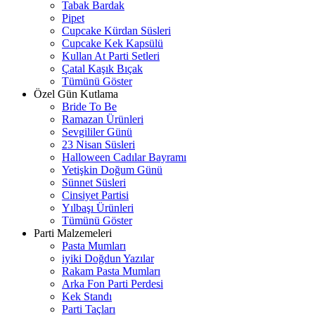
Tabak Bardak
Pipet
Cupcake Kürdan Süsleri
Cupcake Kek Kapsülü
Kullan At Parti Setleri
Çatal Kaşık Bıçak
Tümünü Göster
Özel Gün Kutlama
Bride To Be
Ramazan Ürünleri
Sevgililer Günü
23 Nisan Süsleri
Halloween Cadılar Bayramı
Yetişkin Doğum Günü
Sünnet Süsleri
Cinsiyet Partisi
Yılbaşı Ürünleri
Tümünü Göster
Parti Malzemeleri
Pasta Mumları
iyiki Doğdun Yazılar
Rakam Pasta Mumları
Arka Fon Parti Perdesi
Kek Standı
Parti Taçları