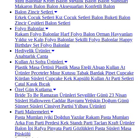
Mini Balonlar
Krom Balon
Metalik Balon
Balon Standları
Makaron Balon
Balon Aksesuarları
Konfetili Balon
Balon Zincir Setleri
Erkek Çocuk Setleri
Kız Çocuk Setleri
Balon Buketi
Balon
Zincir Çeşitleri
Balon Setleri
Folyo Balonlar
Rakam Folyo Balonlar
Harf Folyo Balon
Orman Hayvanları
Yıldız ve Kalp Folyo Balonlar
Şekilli Folyo Balonlar
Happy
Birthday Set Folyo Balonlar
Hediyelik Ürünler
Anahtarlık
Çanta
Kullan At Sofra Ürünleri
Plastik Masa Örtüsü
Plastik Masa Eteği
Ahşap Kullan At
Ürünler
Peçeteler
Mısır Kutusu
Tabak Bardak
Pipet
Cupcake
Kürdan Süsleri
Cupcake Kek Kapsülü
Kullan At Parti Setleri
Çatal Kaşık Bıçak
Özel Gün Kutlama
Bride To Be
Ramazan Ürünleri
Sevgililer Günü
23 Nisan
Süsleri
Halloween Cadılar Bayramı
Yetişkin Doğum Günü
Sünnet Süsleri
Cinsiyet Partisi
Yılbaşı Ürünleri
Parti Malzemeleri
Pasta Mumları
iyiki Doğdun Yazılar
Rakam Pasta Mumları
Arka Fon Parti Perdesi
Kek Standı
Parti Taçları
Kraft Ürünler
Balon İpi Rafya
Pinyata
Parti Gözlükleri
Pasta Süsleri
Masa
Püskülü