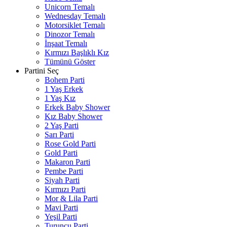
Unicorn Temalı
Wednesday Temalı
Motorsiklet Temalı
Dinozor Temalı
İnşaat Temalı
Kırmızı Başlıklı Kız
Tümünü Göster
Partini Seç
Bohem Parti
1 Yaş Erkek
1 Yaş Kız
Erkek Baby Shower
Kız Baby Shower
2 Yaş Parti
Sarı Parti
Rose Gold Parti
Gold Parti
Makaron Parti
Pembe Parti
Siyah Parti
Kırmızı Parti
Mor & Lila Parti
Mavi Parti
Yeşil Parti
Turuncu Parti