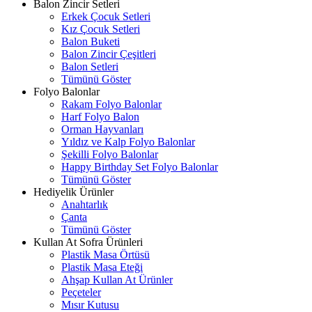
Balon Zincir Setleri
Erkek Çocuk Setleri
Kız Çocuk Setleri
Balon Buketi
Balon Zincir Çeşitleri
Balon Setleri
Tümünü Göster
Folyo Balonlar
Rakam Folyo Balonlar
Harf Folyo Balon
Orman Hayvanları
Yıldız ve Kalp Folyo Balonlar
Şekilli Folyo Balonlar
Happy Birthday Set Folyo Balonlar
Tümünü Göster
Hediyelik Ürünler
Anahtarlık
Çanta
Tümünü Göster
Kullan At Sofra Ürünleri
Plastik Masa Örtüsü
Plastik Masa Eteği
Ahşap Kullan At Ürünler
Peçeteler
Mısır Kutusu