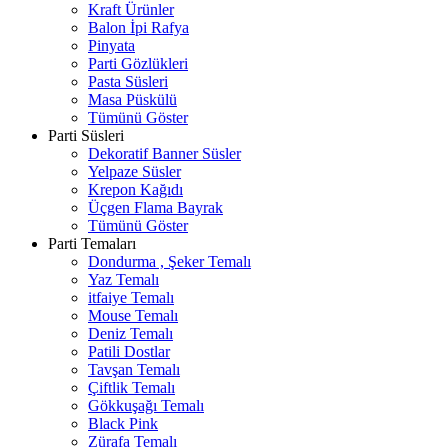
Kraft Ürünler
Balon İpi Rafya
Pinyata
Parti Gözlükleri
Pasta Süsleri
Masa Püskülü
Tümünü Göster
Parti Süsleri
Dekoratif Banner Süsler
Yelpaze Süsler
Krepon Kağıdı
Üçgen Flama Bayrak
Tümünü Göster
Parti Temaları
Dondurma , Şeker Temalı
Yaz Temalı
itfaiye Temalı
Mouse Temalı
Deniz Temalı
Patili Dostlar
Tavşan Temalı
Çiftlik Temalı
Gökkuşağı Temalı
Black Pink
Zürafa Temalı