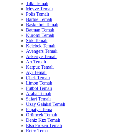
Tilki Temalı
Meyve Temalı
Polis Temalı
Barbie Temalı
Basketbol Temalı
Batman Temalı
Kuromi Temalı
Sirk Temalı
Kelebek Temalı
Avengers Temalı
Askeriye Temalı
Arı Temalı
Karpuz Temalı
Ayı Temalı
Çilek Temalı
Limon Temalı
Futbol Temalı
Araba Temalı
Safari Temalı
Uzay Galaksi Temalı
Papatya Tema
Örümcek Temalı
Deniz Kızı Temalı
Elsa Frozen Temalı
Retro Tema