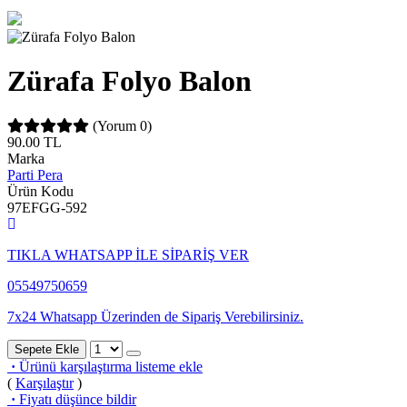
Zürafa Folyo Balon
(Yorum 0)
90.00
TL
Marka
Parti Pera
Ürün Kodu
97EFGG-592
TIKLA WHATSAPP İLE SİPARİŞ VER
05549750659
7x24 Whatsapp Üzerinden de Sipariş Verebilirsiniz.
Sepete Ekle
·
Ürünü karşılaştırma listeme ekle
(
Karşılaştır
)
·
Fiyatı düşünce bildir