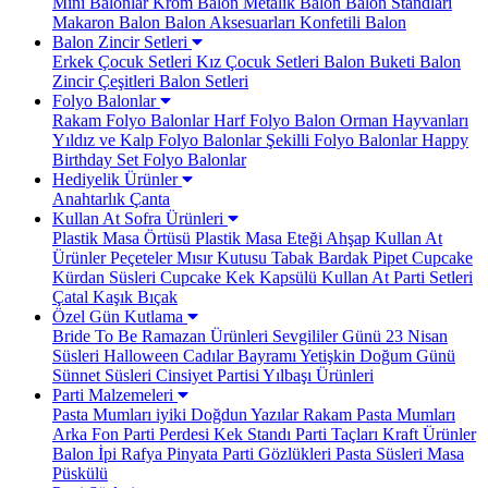
Mini Balonlar
Krom Balon
Metalik Balon
Balon Standları
Makaron Balon
Balon Aksesuarları
Konfetili Balon
Balon Zincir Setleri
Erkek Çocuk Setleri
Kız Çocuk Setleri
Balon Buketi
Balon
Zincir Çeşitleri
Balon Setleri
Folyo Balonlar
Rakam Folyo Balonlar
Harf Folyo Balon
Orman Hayvanları
Yıldız ve Kalp Folyo Balonlar
Şekilli Folyo Balonlar
Happy
Birthday Set Folyo Balonlar
Hediyelik Ürünler
Anahtarlık
Çanta
Kullan At Sofra Ürünleri
Plastik Masa Örtüsü
Plastik Masa Eteği
Ahşap Kullan At
Ürünler
Peçeteler
Mısır Kutusu
Tabak Bardak
Pipet
Cupcake
Kürdan Süsleri
Cupcake Kek Kapsülü
Kullan At Parti Setleri
Çatal Kaşık Bıçak
Özel Gün Kutlama
Bride To Be
Ramazan Ürünleri
Sevgililer Günü
23 Nisan
Süsleri
Halloween Cadılar Bayramı
Yetişkin Doğum Günü
Sünnet Süsleri
Cinsiyet Partisi
Yılbaşı Ürünleri
Parti Malzemeleri
Pasta Mumları
iyiki Doğdun Yazılar
Rakam Pasta Mumları
Arka Fon Parti Perdesi
Kek Standı
Parti Taçları
Kraft Ürünler
Balon İpi Rafya
Pinyata
Parti Gözlükleri
Pasta Süsleri
Masa
Püskülü