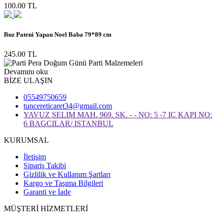
100.00 TL
Buz Pateni Yapan Noel Baba 79*89 cm
245.00 TL
Devamını oku
BİZE ULAŞIN
05549750659
tuncereticaret34@gmail.com
YAVUZ SELIM MAH. 969. SK. - - NO: 5 -7 IÇ KAPI NO:
6 BAGCILAR/ ISTANBUL
KURUMSAL
İletişim
Sipariş Takibi
Gizlilik ve Kullanım Şartları
Kargo ve Taşıma Bilgileri
Garanti ve İade
MÜŞTERİ HİZMETLERİ