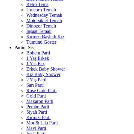
Retro Tema
Unicorn Temalı
Wednesday Temalı
Motorsiklet Temalı
Dinozor Temalı
İnşaat Temalı
Kırmızı Başlıklı Kız
Tümünü Göster
Partini Seç
Bohem Parti
1 Yaş Erkek
1 Yaş Kız
Erkek Baby Shower
Kız Baby Shower
2 Yaş Parti
Sarı Parti
Rose Gold Parti
Gold Parti
Makaron Parti
Pembe Parti
Siyah Parti
Kırmızı Parti
Mor & Lila Parti
Mavi Parti
Yeşil Parti