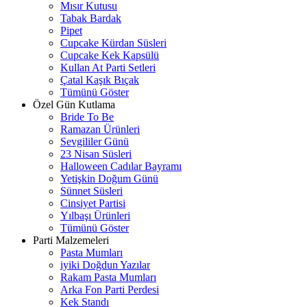
Mısır Kutusu
Tabak Bardak
Pipet
Cupcake Kürdan Süsleri
Cupcake Kek Kapsülü
Kullan At Parti Setleri
Çatal Kaşık Bıçak
Tümünü Göster
Özel Gün Kutlama
Bride To Be
Ramazan Ürünleri
Sevgililer Günü
23 Nisan Süsleri
Halloween Cadılar Bayramı
Yetişkin Doğum Günü
Sünnet Süsleri
Cinsiyet Partisi
Yılbaşı Ürünleri
Tümünü Göster
Parti Malzemeleri
Pasta Mumları
iyiki Doğdun Yazılar
Rakam Pasta Mumları
Arka Fon Parti Perdesi
Kek Standı