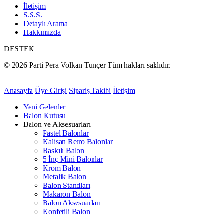
İletişim
S.S.S.
Detaylı Arama
Hakkımızda
DESTEK
© 2026 Parti Pera Volkan Tunçer Tüm hakları saklıdır.
Anasayfa
Üye Girişi
Sipariş Takibi
İletişim
Yeni Gelenler
Balon Kutusu
Balon ve Aksesuarları
Pastel Balonlar
Kalisan Retro Balonlar
Baskılı Balon
5 İnç Mini Balonlar
Krom Balon
Metalik Balon
Balon Standları
Makaron Balon
Balon Aksesuarları
Konfetili Balon