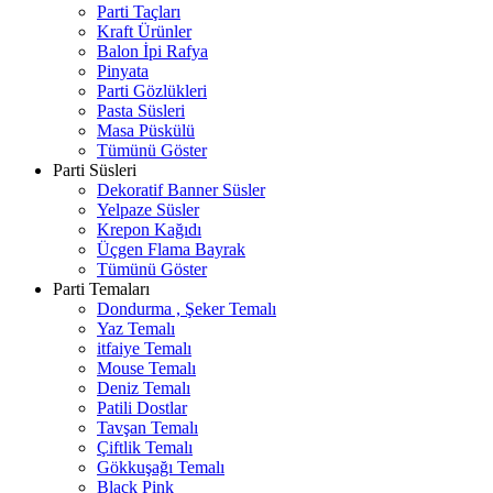
Parti Taçları
Kraft Ürünler
Balon İpi Rafya
Pinyata
Parti Gözlükleri
Pasta Süsleri
Masa Püskülü
Tümünü Göster
Parti Süsleri
Dekoratif Banner Süsler
Yelpaze Süsler
Krepon Kağıdı
Üçgen Flama Bayrak
Tümünü Göster
Parti Temaları
Dondurma , Şeker Temalı
Yaz Temalı
itfaiye Temalı
Mouse Temalı
Deniz Temalı
Patili Dostlar
Tavşan Temalı
Çiftlik Temalı
Gökkuşağı Temalı
Black Pink