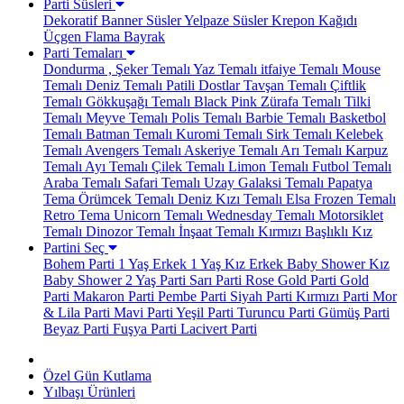
Parti Süsleri
Dekoratif Banner Süsler
Yelpaze Süsler
Krepon Kağıdı
Üçgen Flama Bayrak
Parti Temaları
Dondurma , Şeker Temalı
Yaz Temalı
itfaiye Temalı
Mouse
Temalı
Deniz Temalı
Patili Dostlar
Tavşan Temalı
Çiftlik
Temalı
Gökkuşağı Temalı
Black Pink
Zürafa Temalı
Tilki
Temalı
Meyve Temalı
Polis Temalı
Barbie Temalı
Basketbol
Temalı
Batman Temalı
Kuromi Temalı
Sirk Temalı
Kelebek
Temalı
Avengers Temalı
Askeriye Temalı
Arı Temalı
Karpuz
Temalı
Ayı Temalı
Çilek Temalı
Limon Temalı
Futbol Temalı
Araba Temalı
Safari Temalı
Uzay Galaksi Temalı
Papatya
Tema
Örümcek Temalı
Deniz Kızı Temalı
Elsa Frozen Temalı
Retro Tema
Unicorn Temalı
Wednesday Temalı
Motorsiklet
Temalı
Dinozor Temalı
İnşaat Temalı
Kırmızı Başlıklı Kız
Partini Seç
Bohem Parti
1 Yaş Erkek
1 Yaş Kız
Erkek Baby Shower
Kız
Baby Shower
2 Yaş Parti
Sarı Parti
Rose Gold Parti
Gold
Parti
Makaron Parti
Pembe Parti
Siyah Parti
Kırmızı Parti
Mor
& Lila Parti
Mavi Parti
Yeşil Parti
Turuncu Parti
Gümüş Parti
Beyaz Parti
Fuşya Parti
Lacivert Parti
Özel Gün Kutlama
Yılbaşı Ürünleri