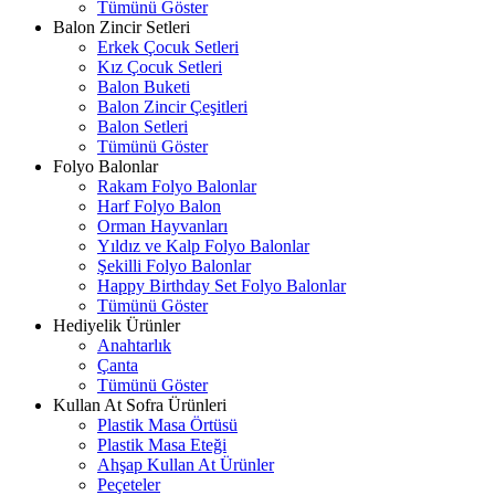
Tümünü Göster
Balon Zincir Setleri
Erkek Çocuk Setleri
Kız Çocuk Setleri
Balon Buketi
Balon Zincir Çeşitleri
Balon Setleri
Tümünü Göster
Folyo Balonlar
Rakam Folyo Balonlar
Harf Folyo Balon
Orman Hayvanları
Yıldız ve Kalp Folyo Balonlar
Şekilli Folyo Balonlar
Happy Birthday Set Folyo Balonlar
Tümünü Göster
Hediyelik Ürünler
Anahtarlık
Çanta
Tümünü Göster
Kullan At Sofra Ürünleri
Plastik Masa Örtüsü
Plastik Masa Eteği
Ahşap Kullan At Ürünler
Peçeteler