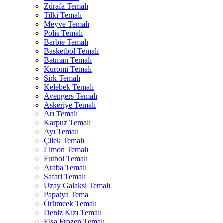
Zürafa Temalı
Tilki Temalı
Meyve Temalı
Polis Temalı
Barbie Temalı
Basketbol Temalı
Batman Temalı
Kuromi Temalı
Sirk Temalı
Kelebek Temalı
Avengers Temalı
Askeriye Temalı
Arı Temalı
Karpuz Temalı
Ayı Temalı
Çilek Temalı
Limon Temalı
Futbol Temalı
Araba Temalı
Safari Temalı
Uzay Galaksi Temalı
Papatya Tema
Örümcek Temalı
Deniz Kızı Temalı
Elsa Frozen Temalı