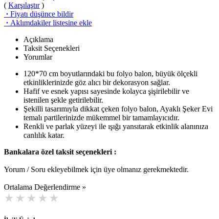
(
Karşılaştır
)
·
Fiyatı düşünce bildir
·
Aklımdakiler listesine ekle
Açıklama
Taksit Seçenekleri
Yorumlar
120*70 cm boyutlarındaki bu folyo balon, büyük ölçekli
etkinliklerinizde göz alıcı bir dekorasyon sağlar.
Hafif ve esnek yapısı sayesinde kolayca şişirilebilir ve
istenilen şekle getirilebilir.
Şekilli tasarımıyla dikkat çeken folyo balon, Ayaklı Şeker Evi
temalı partilerinizde mükemmel bir tamamlayıcıdır.
Renkli ve parlak yüzeyi ile ışığı yansıtarak etkinlik alanınıza
canlılık katar.
Bankalara özel taksit seçenekleri :
Yorum / Soru ekleyebilmek için üye olmanız gerekmektedir.
Ortalama Değerlendirme »